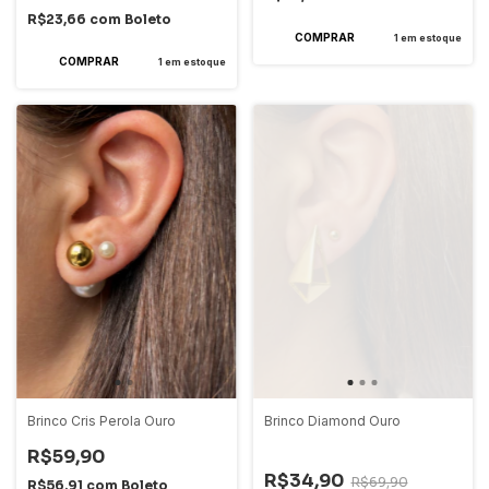
R$23,66
com
Boleto
1
em estoque
1
em estoque
Brinco Cris Perola Ouro
Brinco Diamond Ouro
R$59,90
-
50
%
OFF
R$34,90
R$69,90
R$56,91
com
Boleto