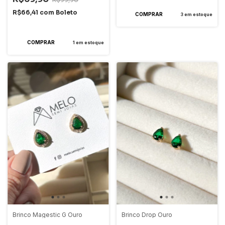
R$66,41
com
Boleto
3
em estoque
2
x
de
R$34,95
sem juros
1
em estoque
Brinco Magestic G Ouro
Brinco Drop Ouro