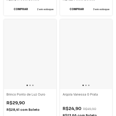
2
em estoque
3
em estoque
Brinco Ponto de Luz Ouro
Argola Vanessa G Prata
R$29,90
-
50
%
OFF
R$24,90
R$49,90
R$28,41
com
Boleto
R$23,66
com
Boleto