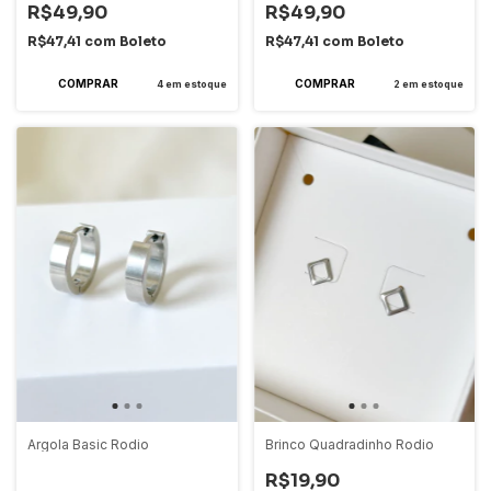
R$49,90
R$49,90
R$47,41
com
Boleto
R$47,41
com
Boleto
4
em estoque
2
em estoque
Argola Basic Rodio
Brinco Quadradinho Rodio
R$19,90
-
50
%
OFF