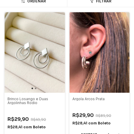
ORDENAR
FILTRAR
Argola Arcos Prata
Brinco Losango e Duas
Argolinhas Rodio
-
67
%
OFF
-
40
%
OFF
R$29,90
R$89,90
R$29,90
R$49,90
R$28,41
com
Boleto
R$28,41
com
Boleto