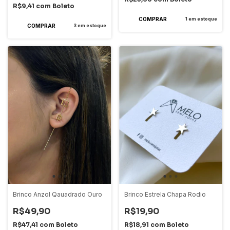
R$9,41
com
Boleto
1
em estoque
3
em estoque
Brinco Anzol Qauadrado Ouro
Brinco Estrela Chapa Rodio
R$49,90
R$19,90
R$47,41
com
Boleto
R$18,91
com
Boleto