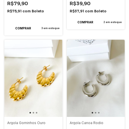
R$79,90
R$39,90
R$75,91
com
Boleto
R$37,91
com
Boleto
2
x
de
R$39,95
sem juros
2
em estoque
3
em estoque
Argola Gominhos Ouro
Argola Canoa Rodio