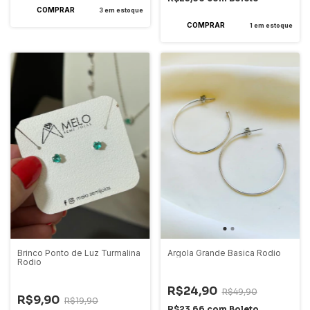
3
em estoque
1
em estoque
Brinco Ponto de Luz Turmalina
Argola Grande Basica Rodio
Rodio
-
50
%
OFF
-
50
%
OFF
R$24,90
R$49,90
R$9,90
R$19,90
R$23,66
com
Boleto