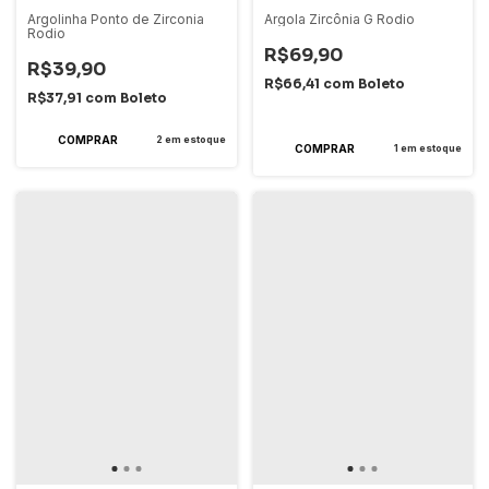
Argolinha Ponto de Zirconia
Argola Zircônia G Rodio
Rodio
R$69,90
R$39,90
R$66,41
com
Boleto
R$37,91
com
Boleto
2
x
de
R$34,95
sem juros
2
em estoque
1
em estoque