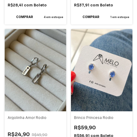
R$28,41
com
Boleto
R$37,91
com
Boleto
4
em estoque
1
em estoque
Brinco Princesa Rodio
Argolinha Amor Rodio
R$59,90
-
50
%
OFF
R$24,90
R$49,90
R$56,91
com
Boleto