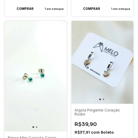
1
em estoque
1
em estoque
Argola Pingente Coração
Rodio
R$39,90
R$37,91
com
Boleto
Brinco Mini Coração Colors