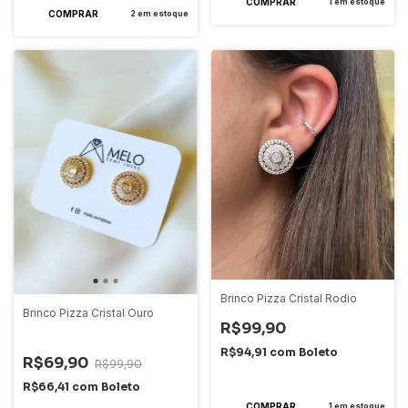
1
em estoque
2
em estoque
Brinco Pizza Cristal Rodio
Brinco Pizza Cristal Ouro
R$99,90
-
30
%
OFF
R$94,91
com
Boleto
R$69,90
R$99,90
3
x
de
R$33,30
sem juros
R$66,41
com
Boleto
1
em estoque
2
x
de
R$34,95
sem juros