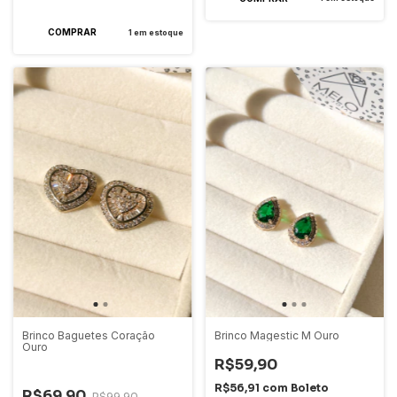
1
em estoque
Brinco Baguetes Coração
Brinco Magestic M Ouro
Ouro
R$59,90
-
30
%
OFF
R$56,91
com
Boleto
R$69,90
R$99,90