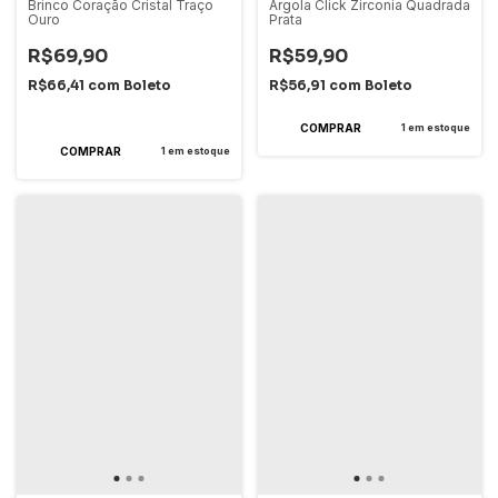
Brinco Coração Cristal Traço
Argola Click Zirconia Quadrada
Ouro
Prata
R$69,90
R$59,90
R$66,41
com
Boleto
R$56,91
com
Boleto
2
x
de
R$34,95
sem juros
1
em estoque
1
em estoque