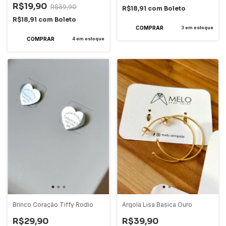
R$19,90
R$39,90
R$18,91
com
Boleto
R$18,91
com
Boleto
3
em estoque
4
em estoque
Brinco Coração Tiffy Rodio
Argola Lisa Basica Ouro
R$29,90
R$39,90