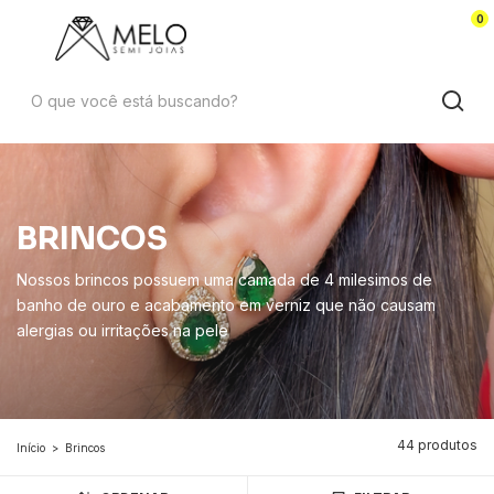
0
BRINCOS
Nossos brincos possuem uma camada de 4 milesimos de
banho de ouro e acabamento em verniz que não causam
alergias ou irritações na pele
44 produtos
Início
>
Brincos